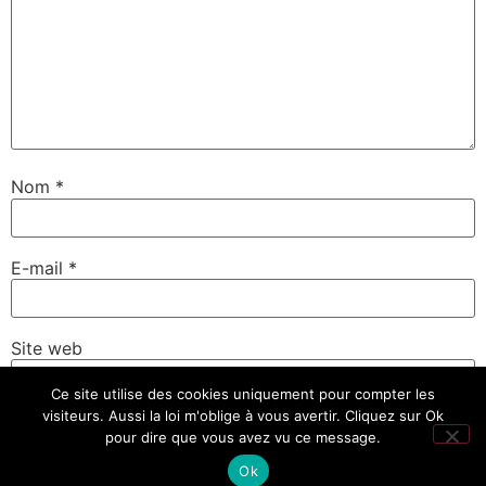
Nom
*
E-mail
*
Site web
Ce site utilise des cookies uniquement pour compter les
visiteurs. Aussi la loi m'oblige à vous avertir. Cliquez sur Ok
pour dire que vous avez vu ce message.
Ok