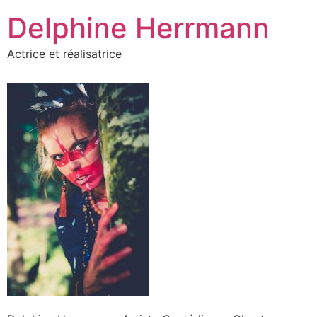
Aller
Delphine Herrmann
au
contenu
Actrice et réalisatrice